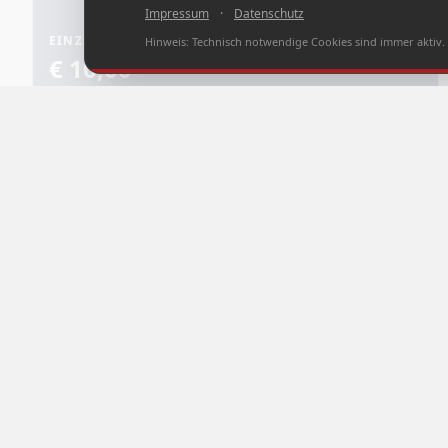
Impressum
·
Datenschutz
EINZELTICKET
Hinweis: Technisch notwendige Cookies sind immer aktiv.
€ 10,00
INKL. 20% MWST..
EINZELTICKET
je 1x Einlass pro Brückenseite
ZUSATZINFORMATIONEN