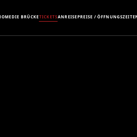
HOME
DIE BRÜCKE
TICKETS
ANREISE
PREISE / ÖFFNUNGSZEITE